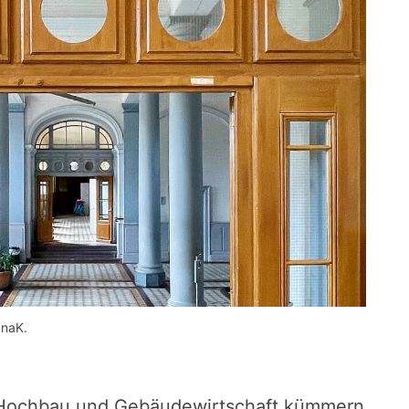
InaK.
 Hochbau und Gebäudewirtschaft kümmern