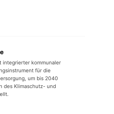
he
it integrierter kommunaler
ngsinstrument für die
versorgung, um bis 2040
n des Klimaschutz- und
llt.