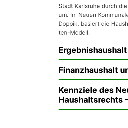
Stadt Karlsruhe durch die A
um. Im Neuen Kommu­na­len
Doppik, basiert die Haush
ten-Modell.
Ergebnishaushalt
Finanz­haus­halt 
Kennziele des N
Haushalts­rechts