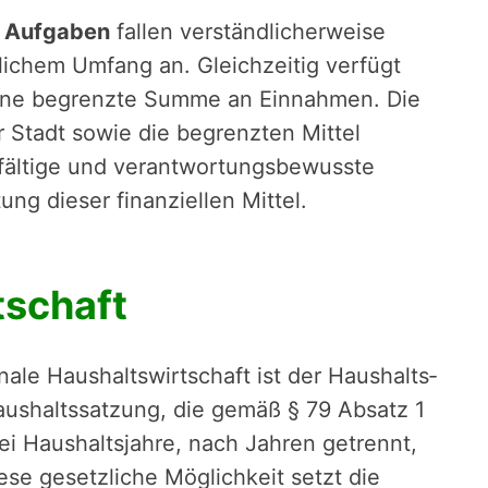
r Aufgaben
fallen ­ver­ständ­li­cher­weise
­li­chem Umfang an. Gleich­zei­tig verfügt
eine begrenzte Summe an Einnahmen. Die
er Stadt sowie die begrenzten Mittel
l­tige und verant­wor­tungs­be­wusste
ng dieser finan­zi­el­len Mittel.
tschaft
e Haushalts­wirt­schaft ist der Haus­halts­
Haushalts­sat­zung, die gemäß § 79 Absatz 1
i Haushalts­jahre, nach Jahren ­ge­trennt,
e gesetz­li­che Möglich­keit ­setzt die