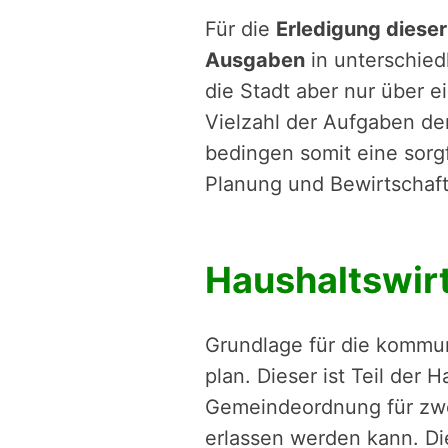
Für die
Erledigung diese
Ausgaben
in un­ter­schied
die Stadt aber nur über 
Vielzahl der Auf­ga­ben d
bedingen somit eine sorgfä
Planung und Be­wirt­schaf­tu
Haushaltswir
Grundlage für die kommunal
plan. Dieser ist Teil der 
Gemein­de­ord­nung für zwe
erlassen werden kann. Dies