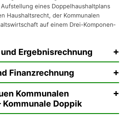
ufstel­lung eines ­Dop­pel­haus­halt­plans
 Haus­halts­recht, der Kom­mu­nalen
alts­wirt­schaft auf einem Drei-Kompo­nen­
 und Ergebnisrechnung
und Finanzrechnung
euen Kommunalen
 – Kommunale Doppik