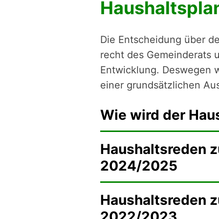
Haushaltspla
Die Entschei­dung über de
recht des Gemein­de­rats u
Entwick­lung. Deswegen 
einer grund­sätz­li­chen A
Wie wird der Hau
Haushaltsreden 
2024/2025
Haushaltsreden 
2022/2023