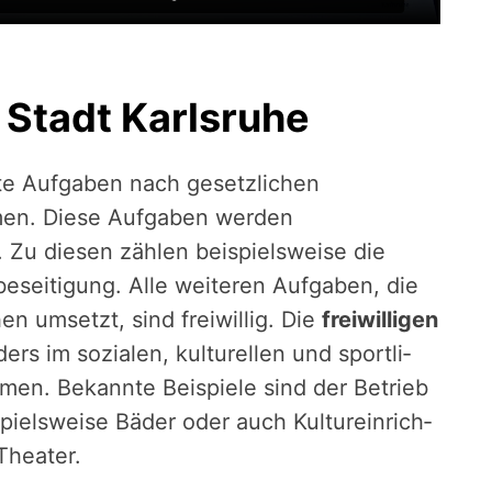
 Stadt Karlsruhe
te Aufgaben nach gesetzlichen
en. Diese Aufgaben werden
 Zu diesen zäh­len beispiels­weise die
e­sei­ti­gung. Alle weiteren Aufgaben, die
en umsetzt, sind freiwillig. Die
frei­wil­ligen
 im sozialen, kultu­rel­len und sport­li­
men. Bekannte Beispiele sind der Betrieb
pielsweise Bäder oder auch ­Kul­turein­rich­
Theater.