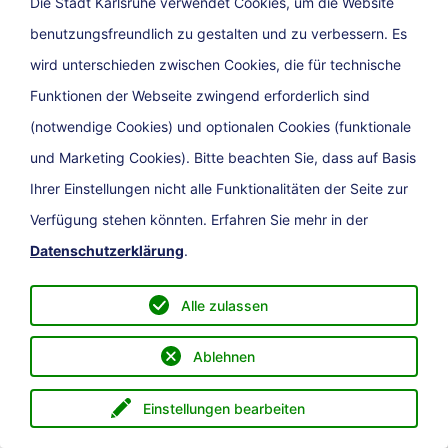
Die Stadt Karlsruhe verwendet Cookies, um die Website
benutzungsfreundlich zu gestalten und zu verbessern. Es
wird unterschieden zwischen Cookies, die für technische
Funktionen der Webseite zwingend erforderlich sind
(notwendige Cookies) und optionalen Cookies (funktionale
und Marketing Cookies). Bitte beachten Sie, dass auf Basis
Ihrer Einstellungen nicht alle Funktionalitäten der Seite zur
Verfügung stehen könnten. Erfahren Sie mehr in der
Datenschutzerklärung
.
Karlsruher Fastnacht
Alle zulassen
Es geht wieder los: Mit Übergabe des
Ablehnen
Rathausschlüssel übernehmen die
Närrinnen und Narren die Macht in
Einstellungen bearbeiten
Menü
eService
Direkt zu
Suche
Karlsruhe. Umzugsbegeisterte können