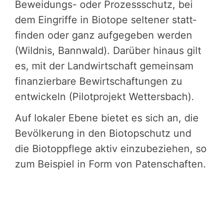
Beweidungs- oder Prozess­schutz, bei
dem Eingriffe in Biotope seltener statt­
fin­den oder ganz aufgegeben werden
(Wildnis, Bannwald). Darüber hinaus gilt
es, mit der Landwirt­schaft gemeinsam
finan­zier­bare Bewirt­schaf­tun­gen zu
entwickeln (Pilot­pro­jekt Wetters­bach).
Auf lokaler Ebene bietet es sich an, die
Bevöl­ke­rung in den Biotop­schutz und
die Biotopp­flege aktiv einzu­be­zie­hen, so
zum Beispiel in Form von Paten­schaf­ten.