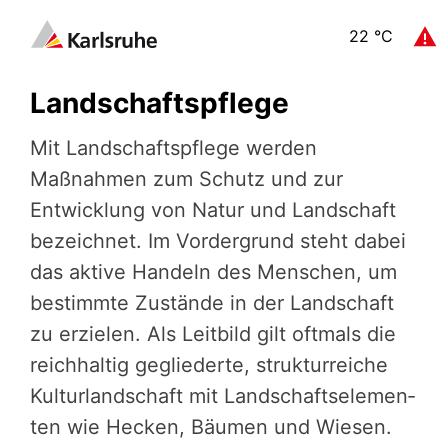
22
°C
Landschaftspflege
Mit Landschafts­pflege werden
Maßnahmen zum Schutz und zur
Entwick­lung von Natur und Landschaft
bezeichnet. Im Vorder­grund steht dabei
das aktive Handeln des Menschen, um
bestimmte Zustände in der Landschaft
zu erzielen. Als Leitbild gilt oftmals die
reich­hal­tig geglie­derte, struk­tur­rei­che
Kultur­land­schaft mit Landschafts­ele­men­
ten wie Hecken, Bäumen und Wiesen.