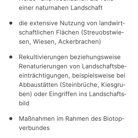
einer naturnahen Landschaft
die extensive Nutzung von landwirt­
schaft­li­chen Flächen (Streu­obst­wie­
sen, Wiesen, Acker­bra­chen)
Rekul­ti­vie­run­gen beziehungsweise
Renatu­rie­run­gen von Landschafts­be­
ein­träch­ti­gun­gen, beispiels­weise bei
Abbau­stät­ten (Stein­brü­che, Kiesgru­
ben) oder Eingrif­fen ins Landschafts­
bild
Maßnahmen im Rahmen des Biotop­
ver­bun­des