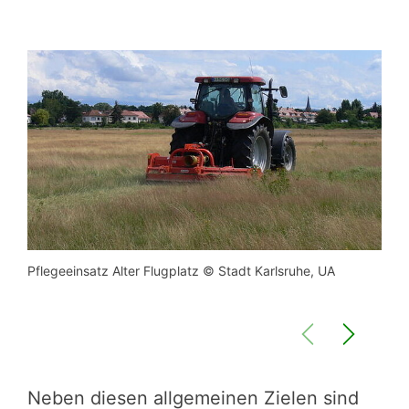
Pflegeeinsatz Alter Flugplatz © Stadt Karlsruhe, UA
Eich
Neben diesen allge­mei­nen Zielen sind