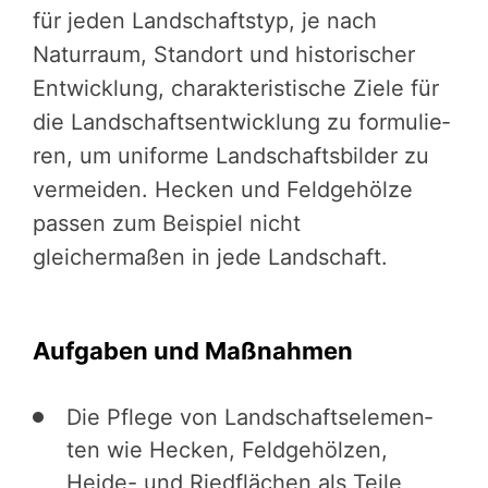
für jeden Landschaft­s­typ, je nach
Naturraum, Standort und histo­ri­scher
Entwick­lung, charak­te­ris­ti­sche Ziele für
die Landschaft­s­ent­wick­lung zu formu­lie­
ren, um uniforme Landschafts­bil­der zu
vermeiden. Hecken und Feldge­höl­ze
passen zum Beispiel nicht
gleichermaßen in jede Landschaft.
Aufgaben und Maßnahmen
Die Pflege von Landschafts­ele­men­
ten wie Hecken, Feldge­höl­zen,
Heide- und Riedflä­chen als Teile