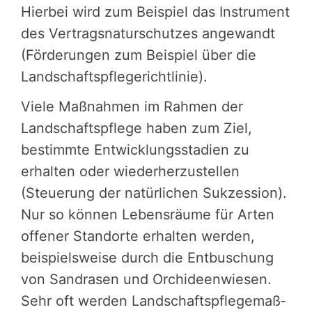
Hierbei wird zum Beispiel das Instrument
des Vertrags­na­tur­schut­zes angewandt
(Förde­run­gen zum Beispiel über die
Landschafts­pfle­ge­richt­li­nie).
Viele Maßnahmen im Rahmen der
Landschafts­pflege haben zum Ziel,
bestimmte Entwick­lungs­sta­dien zu
erhalten oder wieder­her­zu­stel­len
(Steuerung der natür­li­chen Sukzes­sion).
Nur so können Lebens­räume für Arten
offener Standorte erhalten werden,
beispiels­weise durch die Entbu­schung
von Sandrasen und Orchi­de­en­wie­sen.
Sehr oft werden Landschafts­pfle­ge­maß­