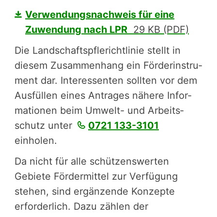
Verwendungsnachweis für eine
Zuwendung nach LPR
29 KB (PDF)
Die Landschafts­pfle­richt­li­nie stellt in
diesem Zusam­men­hang ein Förder­in­stru­
ment dar. Inter­es­sen­ten sollten vor dem
Ausfüllen eines Antrages nähere Infor­
ma­tio­nen beim Umwelt- und Arbeits­
schutz unter
0721 133-3101
einholen.
Da nicht für alle schüt­zens­wer­ten
Gebiete Förder­mit­tel zur Verfügung
stehen, sind ergän­zen­de Konzepte
erfor­der­lich. Dazu zählen der