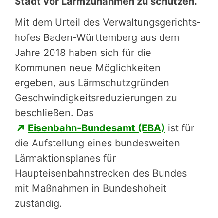
Stadt vor Lärmzu­nah­men zu schützen.
Mit dem Urteil des Ver­wal­tungs­ge­richts­
ho­fes Baden-Württem­berg aus dem
Jahre 2018 haben sich für die
Kommunen neue Möglich­kei­ten
ergeben, aus Lärm­schutz­grün­den
Geschwin­dig­keits­re­du­zie­run­gen zu
beschlie­ßen. Das
Eisenbahn-Bundesamt (EBA)
ist für
die Aufstellung eines bundesweiten
Lärmaktionsplanes für
Haupteisenbahnstrecken des Bundes
mit Maßnahmen in Bundeshoheit
zuständig.