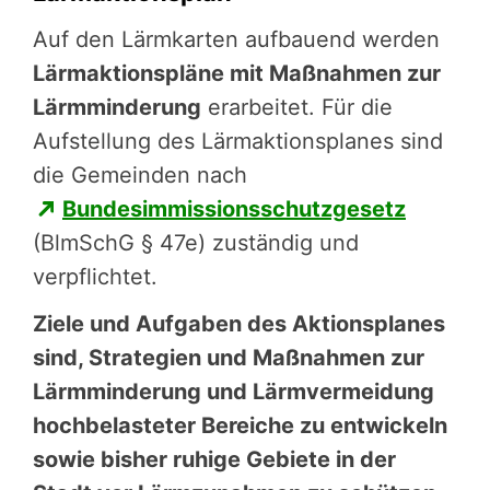
Auf den Lärmkarten aufbauend werden
Lärmaktionspläne mit Maßnahmen zur
Lärmminderung
erarbeitet. Für die
Aufstel­lung des Lärmak­ti­ons­pla­nes sind
die Gemeinden nach
Bunde­sim­mis­si­ons­schutz­ge­setz
(BlmSchG § 47e) zuständig und
verpflich­tet.
Ziele und Aufgaben des Aktions­pla­nes
sind, Strategien und Maßnahmen zur
Lärmmin­de­rung und Lärmver­mei­dung
hochbe­las­te­ter Bereiche zu entwickeln
sowie bisher ruhige Gebiete in der