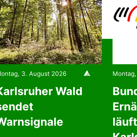
ontag, 3. August 2026
Montag, 
Karlsruher Wald
Bun
sendet
Ernä
Warnsignale
läuf
Karl