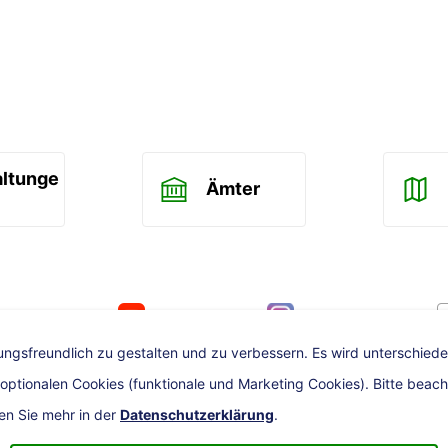
altunge
Ämter
ook
Youtube
Instagram
Karlsr
ngsfreundlich zu gestalten und zu verbessern. Es wird unterschiede
tionalen Cookies (funktionale und Marketing Cookies). Bitte beachten
ren Sie mehr in der
Datenschutzerklärung
.