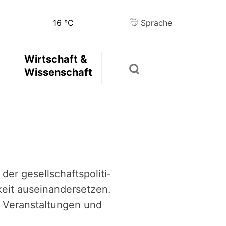
16
°C
Sprache
Wirtschaft &
Wissenschaft
r gesell­schafts­po­li­ti­
it ausein­an­der­set­zen.
e Veran­stal­tun­gen und