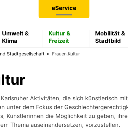
eService
Umwelt &
Kultur &
Mobilität &
Klima
Freizeit
Stadtbild
und Stadtgesellschaft
Frauen.Kultur
ltur
rlsruher Aktivi­tä­ten, die sich künst­le­risch mit de
 unter dem Fokus der Geschlech­ter­ge­rech­tig­ke
es, Künst­le­rin­nen die Möglich­keit zu geben, ihr
em Thema ausein­an­der­set­zen, vorzu­stel­len.