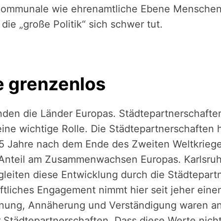
e kommunale wie ehrenamtliche Ebene Menschen
die „große Politik“ sich schwer tut.
e grenzenlos
en die Länder Europas. Städte­part­ner­schaf­ten
e wichtige Rolle. Die Städte­part­ner­schaf­ten h
5 Jahre nach dem Ende des Zweiten Welt­krie­ge
Anteil am Zusam­men­wach­sen ­Eu­ro­pas. Karlsru
leiten diese ­Ent­wick­lung durch die Städte­part­ne
aft­li­ches Engagement nimmt hier seit jeher ei­n
nung, Annäherung und Ver­stän­di­gung waren an
Städ­te­part­ner­schaf­ten. Dass diese Werte nich