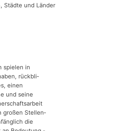
, Städte und Länder
 spielen in
aben, rück­bli­
s, einen
he und seine
r­schafts­ar­beit
en großen Stellen­
fänglich die
t an Bedeu­tung ­