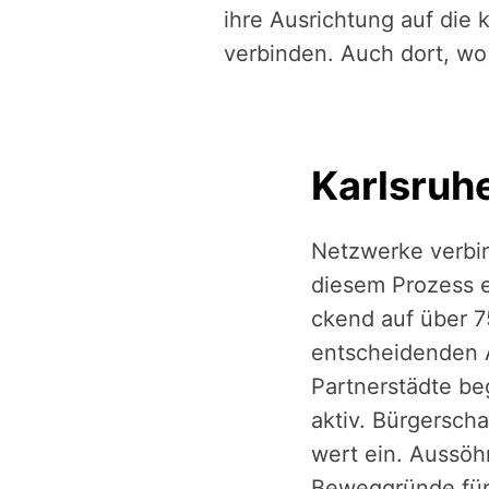
ihre Ausrichtung auf di
verbinden. Auch dort, wo 
Karlsruh
Netzwerke verbind
diesem Prozess ein
ckend auf über 7
entschei­den­den 
Partner­städte beg
aktiv. Bürger­sch
wert ein. Aussöh
Beweg­gründe für 