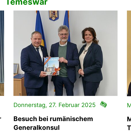
Temeswar
Donnerstag, 27. Februar 2025
M
r
Besuch bei rumänischem
M
Generalkonsul
T