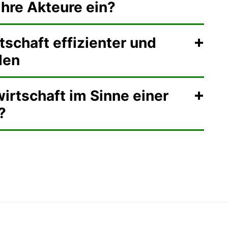
re Akteure ein?
tschaft effizienter und
den
wirtschaft im Sinne einer
?