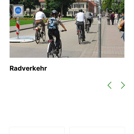
Radverkehr
Bu