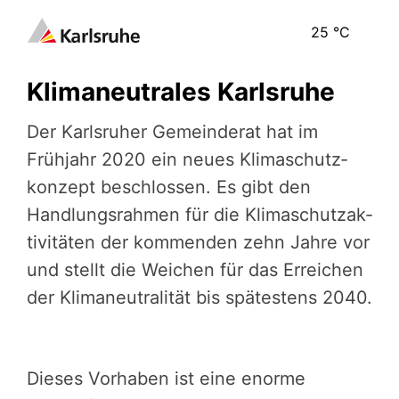
25
°C
Klimaneutrales Karlsruhe
Der Karlsruher Gemein­de­rat hat im
Frühjahr 2020 ein neues Kli­ma­schutz­
kon­zept beschlos­sen. Es gibt den
Handlungs­rah­men für die Klima­schutz­ak­
ti­vi­tä­ten der kommenden zehn Jahre vor
und stellt die Weichen für das Erreichen
der Klima­neu­tra­li­tät bis spä­tes­tens 2040.
Dieses Vorhaben ist eine enorme