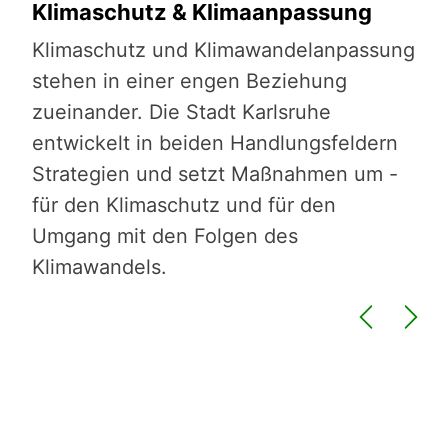
Klimaschutz & Klimaanpassung
Um
ie
Klimaschutz und Klimawandelanpassung
De
n,
stehen in einer engen Beziehung
Umw
zueinander. Die Stadt Karlsruhe
Her
entwickelt in beiden Handlungsfeldern
Kar
Strategien und setzt Maßnahmen um -
Jah
ir
für den Klimaschutz und für den
die
Umgang mit den Folgen des
und
Klimawandels.
Kli