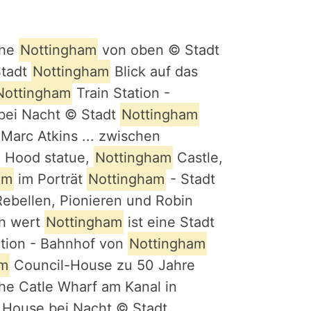
uhe
Nottingham
von oben © Stadt
tadt
Nottingham
Blick auf das
Nottingham
Train Station -
bei Nacht © Stadt
Nottingham
arc Atkins ... zwischen
n Hood statue,
Nottingham
Castle,
am
im Porträt
Nottingham
- Stadt
Rebellen, Pionieren und Robin
ch wert
Nottingham
ist eine Stadt
ation - Bahnhof von
Nottingham
am
Council-House zu 50 Jahre
he Catle Wharf am Kanal in
 House bei Nacht © Stadt