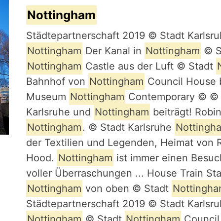
Nottingham
Städtepartnerschaft 2019 © Stadt Karlsr
Nottingham
Der Kanal in
Nottingham
© S
Nottingham
Castle aus der Luft © Stadt
Bahnhof von
Nottingham
Council House 
Museum
Nottingham
Contemporary © © M
Karlsruhe und
Nottingham
beiträgt! Robi
Nottingham
. © Stadt Karlsruhe
Nottingh
der Textilien und Legenden, Heimat von 
Hood.
Nottingham
ist immer einen Besu
voller Überraschungen ... House Train St
Nottingham
von oben © Stadt
Nottingh
Städtepartnerschaft 2019 © Stadt Karlsru
Nottingham
© Stadt
Nottingham
Council