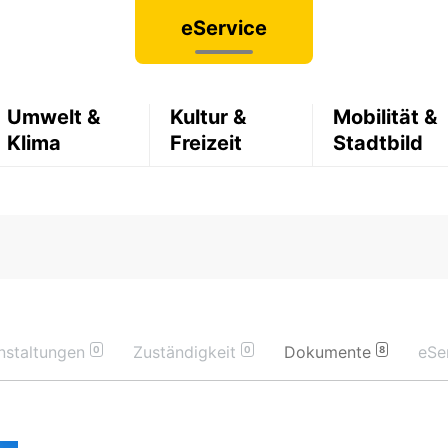
eService
Umwelt &
Kultur &
Mobilität &
Klima
Freizeit
Stadtbild
nstaltungen
Zuständigkeit
Dokumente
eSe
0
0
8