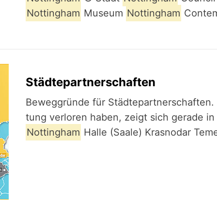
Nottingham
Museum
Nottingham
Contemp
Städtepartnerschaften
Beweg­gründe für Städ­te­part­ner­schaf­te
tung ­ver­lo­ren haben, zeigt sich gerade i
Nottingham
Halle (Saale) Krasnodar Tem