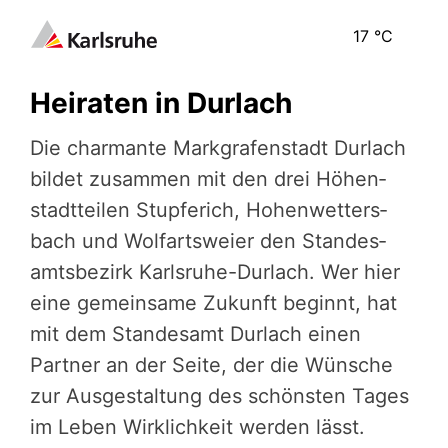
17
°C
Heiraten in Durlach
Die charmante Markgra­fen­stadt Durlach
bildet zusammen mit den drei Höhen­
stadt­tei­len Stupferich, Hohen­wet­ters­
bach und Wolf­arts­weier den Standes­
amts­be­zirk Karlsruhe-Durlach. Wer hier
eine gemeinsame Zukunft beginnt, hat
mit dem Standes­am­t Dur­lach einen
Partner an der Seite, der die Wünsche
zur Aus­ge­stal­tung des schönsten Tages
im Leben Wirklich­keit werden lässt.