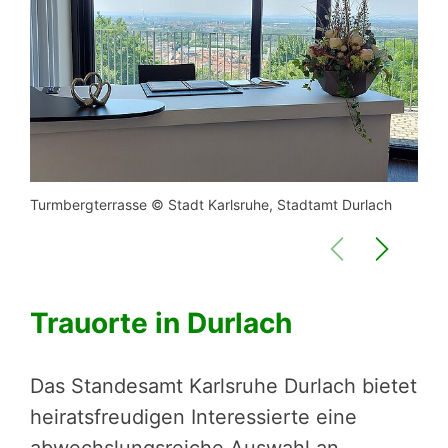
Turmbergterrasse © Stadt Karlsruhe, Stadtamt Durlach
Stan
Durl
Trauorte in Durlach
Das Standesamt Karlsruhe Durlach bietet
heiratsfreudigen Interessierte eine
abwechslungsreiche Auswahl an