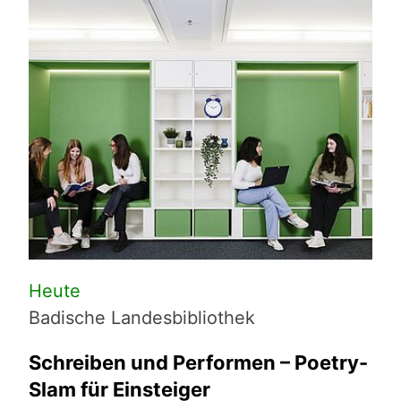
Heute
He
Badische Landesbibliothek
Sta
Sta
Schreiben und Performen – Poetry-
St
Slam für Einsteiger