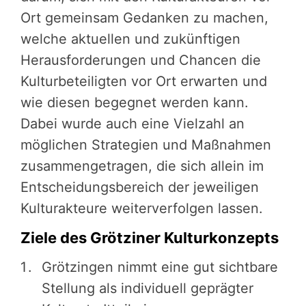
Ort gemeinsam Gedanken zu machen,
welche ak­tu­el­len und zukünf­ti­gen
Heraus­for­de­run­gen und Chancen die
Kul­tur­be­tei­lig­ten vor Ort erwarten und
wie diesen begeg­net wer­den kann.
Dabei wurde auch eine Vielzahl an
mögli­chen Stra­te­gien und Maßnahmen
zusam­men­ge­tra­gen, die sich allein im
Ent­schei­dungs­be­reich der jeweiligen
Kulturak­teu­re wei­ter­ver­fol­gen lassen.
Ziele des Grötziner Kulturkonzepts
Grötzingen nimmt eine gut sichtbare
Stellung als indivi­du­ell ­ge­präg­ter