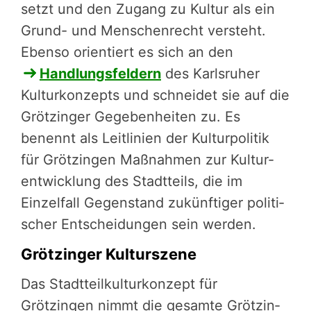
setzt und den Zugang zu Kultur als ein
Grund- und Men­schen­recht versteht.
Ebenso orientiert es sich an den
Hand­lungs­fel­dern
des Karlsruher
Kultur­kon­zepts und schneidet sie auf die
Grötzinger Gegeben­hei­ten zu. Es
benennt als Leitli­ni­en ­der Kultur­po­li­tik
für Grötzingen Maßnahmen zur Kultur­
ent­wick­lung ­des Stadtteils, die im
Einzelfall Gegenstand zukünf­ti­ger ­po­li­ti­
scher Entschei­dun­gen sein werden.
Grötzinger Kulturszene
Das Stadt­teil­kul­tur­kon­zept für
Grötzingen nimmt die gesam­te ­Gröt­zin­