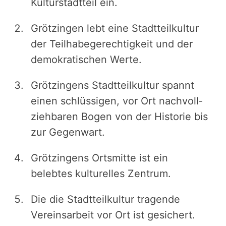
Kultur­stadt­teil ein.
Grötzingen lebt eine Stadt­teil­kul­tur
der Teil­ha­be­ge­rech­tig­keit und der
demokra­ti­schen Werte.
Grötzin­gens Stadt­teil­kul­tur spannt
einen schlüs­si­gen, vor Ort nach­voll­
zieh­ba­ren Bogen von der Historie bis
zur Ge­gen­wart.
Grötzin­gens Ortsmitte ist ein
belebtes kultu­rel­les ­Zen­trum.
Die die Stadt­teil­kul­tur tragende
Vereins­ar­beit vor Ort ist ge­si­chert.