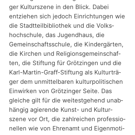
ger Kultur­szene in den Blick. Dabei
entziehen sich jedoch Ein­rich­tun­gen wie
die Stadt­teil­bi­blio­thek und die Volks­
hoch­schule, das Jugendhaus, die
Gemein­schafts­schule, die Kin­der­gär­ten,
die Kirchen und Religi­ons­ge­mein­schaf­
ten, die Stif­tung für Grötzingen und die
Karl-Martin-Graff-Stiftung als Kul­tur­trä­
ger dem unmit­tel­ba­ren kultur­po­li­ti­schen
Einwirken von Gröt­zin­ger Seite. Das
gleiche gilt für die weitest­ge­hen­d u­n­ab­
hän­gig agierende Kunst- und Kultur­
szene vor Ort, die zahl­rei­chen profes­sio­
nel­len wie von Ehrenamt und Eigen­mo­ti­