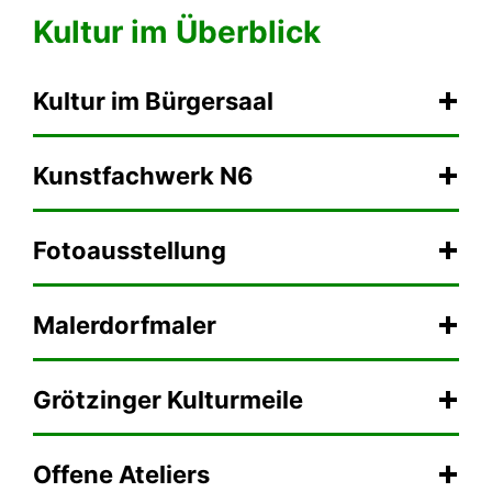
Kultur im Überblick
Kultur im Bürgersaal
Kunst­fach­werk N6
Fotoaus­stel­lung
Malerdorfmaler
Grötzinger Kulturmeile
Of­fe­ne Ate­liers