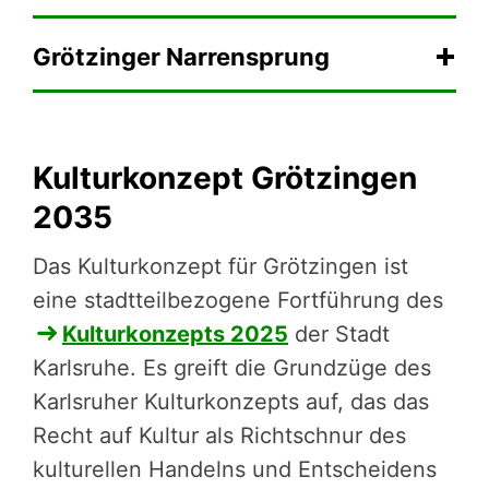
Gröt­zin­ger Narren­sprung
Kulturkonzept Grötzingen
2035
Das Kultur­kon­zept für Grötzingen ist
eine stadt­teil­be­zo­ge­ne ­Fort­füh­rung des
Kultur­kon­zepts 2025
der Stadt
Karlsruhe. Es greift die Grundzüge des
Karlsruher Kultur­kon­zepts auf, das das
Recht auf Kultur als Richt­schnur des
kultu­rel­len Handelns und Ent­schei­dens