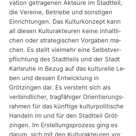
va­tion ­ge­tra­ge­nen Akteure im Stadtteil,
die Vereine, Betriebe und sons­ti­gen
Einrich­tun­gen. Das Kultur­kon­zept kann
all diesen ­Kul­turak­teu­ren keine inhalt­li­
chen oder strate­gi­schen Vorga­ben ­ma­
chen. Es stellt vielmehr eine Selbst­ver­
pflich­tung des Stadt­teils und der Stadt
Karlsruhe in Bezug auf das kultu­rel­le Le­
ben und dessen Entwick­lung in
Grötzingen dar. Es versteht sich als
verbind­li­cher, tragfä­hi­ger Orien­tie­rungs­
rah­men für das künf­tige kultur­po­li­ti­sche
Handeln im und für den Stadt­teil ­Gröt­
zin­gen. Im Erstel­lungs­pro­zess ging es
darum, sich mit den Kul­turak­teu­ren vor