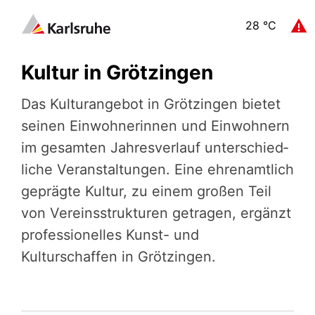
28
°C
Kultur in Grötzingen
Das Kultu­r­an­ge­bot in Grötzingen bietet
seinen Einwoh­ne­rin­nen und Einwohnern
im gesamten Jahres­ver­lauf unter­schied­
li­che Veran­stal­tun­gen. Eine ehrenamtlich
geprägte Kultur, zu einem großen Teil
von Vereinsstrukturen getragen, ergänzt
professionelles Kunst- und
Kulturschaffen in Grötzingen.