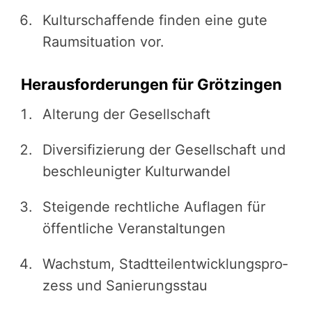
Kultur­schaf­fende finden eine gute
Raumsi­tua­tion vor.
Herausforderungen für Grötzingen
Alterung der Gesell­schaft
Diver­si­fi­zie­rung der Gesell­schaft und
beschleu­nig­ter ­Kul­tur­wan­del
Steigende rechtliche Auflagen für
öffent­li­che ­Ver­an­stal­tun­gen
Wachstum, Stadt­teil­ent­wick­lungs­pro­
zess und Sanie­rungs­stau