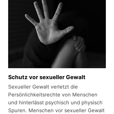
Schutz vor sexueller Gewalt
Sc
he.
Sexueller Gewalt verletzt die
Häu
Persönlichkeitsrechte von Menschen
ver
und hinterlässt psychisch und physisch
psy
Spuren. Menschen vor sexueller Gewalt
ma­