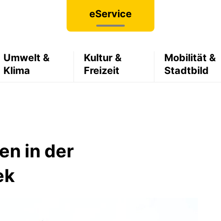
eService
Umwelt &
Kultur &
Mobilität &
Klima
Freizeit
Stadtbild
n in der
ek