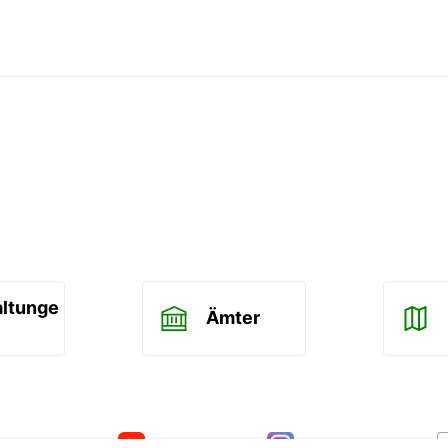
altunge
Ämter