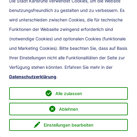
Die Stadt Karlsruhe verwendet Cookies, um die Website
benutzungsfreundlich zu gestalten und zu verbessern. Es
Ehemaliges
wird unterschieden zwischen Cookies, die für technische
Stadtumbaugebiet Alter
Funktionen der Webseite zwingend erforderlich sind
(notwendige Cookies) und optionalen Cookies (funktionale
Schlachthof
und Marketing Cookies). Bitte beachten Sie, dass auf Basis
Der ehemalige Schlacht­hof­be­reich mit
Ihrer Einstellungen nicht alle Funktionalitäten der Seite zur
circa 3,5 Hektar ist das erste Gebiet in
Verfügung stehen könnten. Erfahren Sie mehr in der
Karlsruhe welches bereits im Jahre 2007
Datenschutzerklärung
.
in das Bund/­Län­der­pro­gramm des
sogenannte „Stadt­um­bau West“ (SUW)
Alle zulassen
Programms aufge­nom­men wurde. Das
Ablehnen
Stadt­um­bau­ge­biet wurde im November
2021 aufgehoben.
Einstellungen bearbeiten
Menü
eService
Direkt zu
Suche